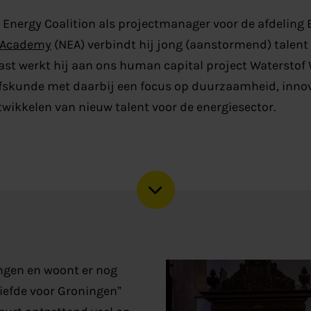
 Energy Coalition
als projectmanager
voo
r
de afdeling
 Academy
(NEA)
verbindt hij
jong (aanstormend) talent
st werkt hij aan
ons
human
capital
project
Waterstof 
fskunde met daarbij een focus op duurzaamheid, innovat
twikkelen van nieuw talent voor d
e energiesector.
ngen en woont er nog
liefde voor Groningen”