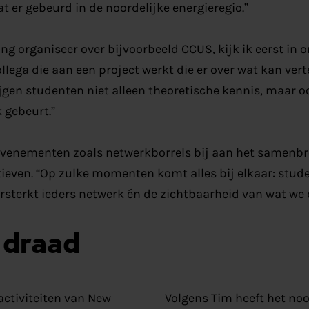
t er gebeurd in de noordelijke energieregio.”
ing organiseer over bijvoorbeeld CCUS, kijk
ik
eerst in
o
ollega die aan een project werk
t
die er over wat kan vert
jgen studenten niet alleen theoretische kennis, maar oo
k gebeurt.”
venementen zoals netwerkborrels bij aan het samenb
atieven. “Op zulke momenten komt alles bij elkaar: stud
rsterkt iede
rs netwerk én de zichtbaarheid van wat we 
 draad
ctiviteiten van New
Volgens T
im
heeft
het no