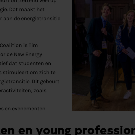
beur
t
ontzettend veel op
gie. Dat maakt het
r aan de energietransitie
oalition is Tim
oor de New Energy
tief dat studenten en
 stimuleert om zich te
rgietransitie.
Dit gebeurt
eractiviteiten, zoals
es
en
evenementen.
en en young professio