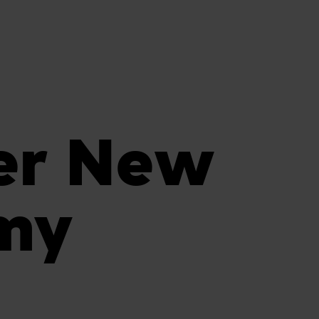
er New
my