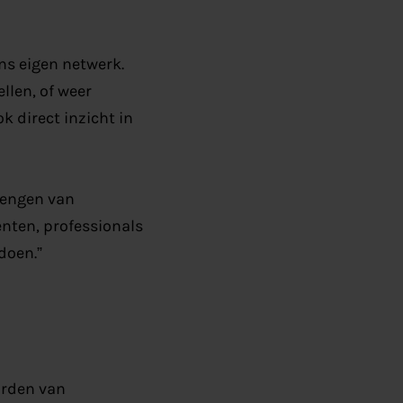
ns
eigen netwerk.
ellen, of
weer
k direct inzicht in
rengen van
enten, professionals
doen.”
orden van