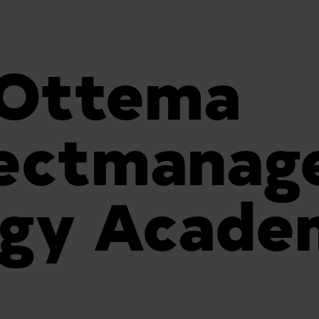
 Ottema
jectmanag
rgy Acade