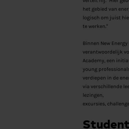
vertelt hij. “Hier ge
het ge
bied van ener
logisch om juist hie
te werken.”
Binnen New Energy C
verantwoordelijk v
Academy, een initia
young professionals
verdiepen
in de ene
via verschillende le
lezingen,
excursies
,
challeng
Student