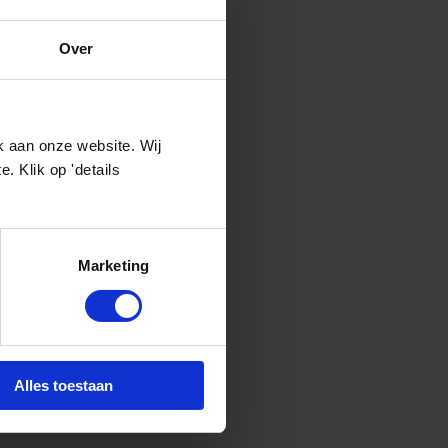
meer dan 100
Over
 continu aan de
inair onderhoud,
k aan onze website. Wij
 Klik op 'details
Marketing
Alles toestaan