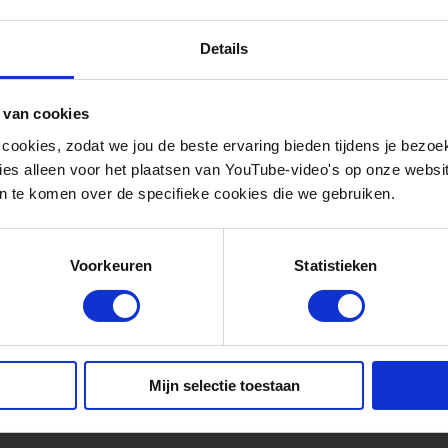
fdkantoor in Utrecht, houdt met 18.000 werknemers in 
Details
anten in bedrijf. Dit al meer dan 190 jaar. Stork werkt
prestaties van assets van hun klanten via multidiscipl
 van cookies
jecten.
 cookies, zodat we jou de beste ervaring bieden tijdens je bezoe
es alleen voor het plaatsen van YouTube-video's op onze website.
 te komen over de specifieke cookies die we gebruiken.
k
Voorkeuren
Statistieken
Mijn selectie toestaan