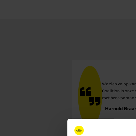
We zien volop ka
Coalition is onze 
met hen vooraan s
- Harnold Braam