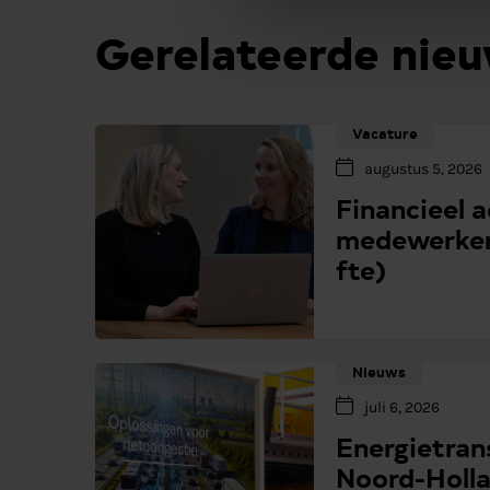
Gerelateerde nie
Vacature
augustus 5, 2026
Financieel 
medewerker
fte)
Nieuws
juli 6, 2026
Energietrans
Noord-Holla