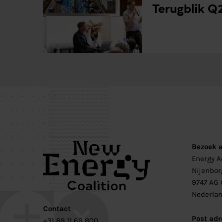
Terugblik Q
Bezoek 
Energy 
Nijenbor
9747 AG 
Nederla
Contact
Post adr
+31 88 11 66 800