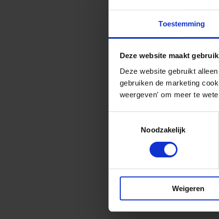
Stork, met het hoo
Toestemming
landen assets van kl
verbetering van de 
Deze website maakt gebruik
turnarounds en pro
Deze website gebruikt alleen
gebruiken de marketing cooki
weergeven' om meer te weten
Meer over Stor
Toestemmingsselectie
Noodzakelijk
Weigeren