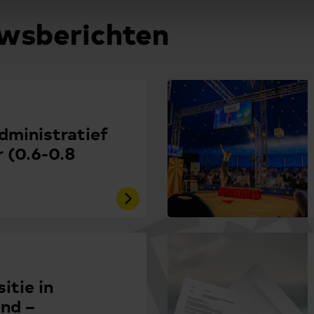
uwsberichten
administratief
 (0.6-0.8
itie in
nd –