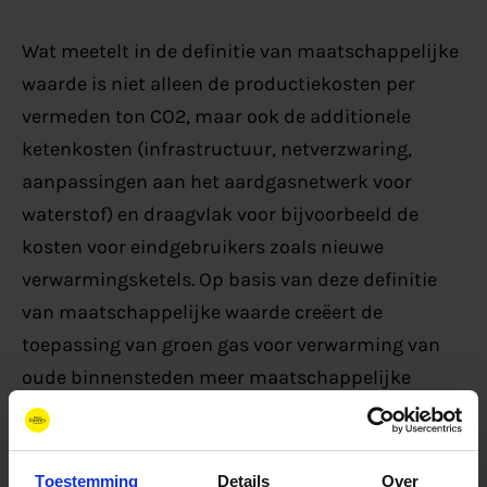
Wat meetelt in de definitie van maatschappelijke
waarde is niet alleen de productiekosten per
vermeden ton CO2, maar ook de additionele
ketenkosten (infrastructuur, netverzwaring,
aanpassingen aan het aardgasnetwerk voor
waterstof) en draagvlak voor bijvoorbeeld de
kosten voor eindgebruikers zoals nieuwe
verwarmingsketels. Op basis van deze definitie
van maatschappelijke waarde creëert de
toepassing van groen gas voor verwarming van
oude binnensteden meer maatschappelijke
waarde dan voor industriële proceswarmte of
zeescheepvaart.
Toestemming
Details
Over