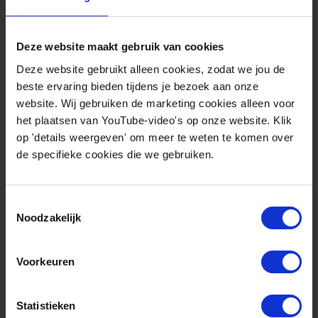
Oude binnensteden
Deze website maakt gebruik van cookies
Moet op basis van deze conclusie de voor
Deze website gebruikt alleen cookies, zodat we jou de
Nederland beoogde 2 miljard kubieke meter
beste ervaring bieden tijdens je bezoek aan onze
website. Wij gebruiken de marketing cookies alleen voor
groengas-productie in 2030 volledig in oude
het plaatsen van YouTube-video's op onze website. Klik
binnensteden worden toegepast? Dat is voorbarig
op 'details weergeven' om meer te weten te komen over
op basis van één studie. Wel lijkt er nu geen
de specifieke cookies die we gebruiken.
garantie dat het groen gas daar wordt ingezet
waar het de meeste meerwaarde heeft.
Toestemmingsselectie
Noodzakelijk
De vraag is wat de consequenties van de
aangekondigde bijmengverplichting voor de
Voorkeuren
gebouwde omgeving vanaf 2030 zullen zijn. Zo
lang er voldoende groen gas is om aan beide
Statistieken