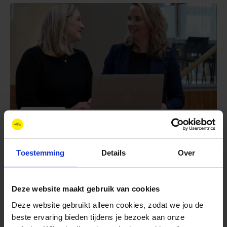
Vacature
augustus 5, 2026
Financieel administratief
Toestemming
Details
Over
medewerker (0.6-0.8 fte)
Deze website maakt gebruik van cookies
Deze website gebruikt alleen cookies, zodat we jou de
beste ervaring bieden tijdens je bezoek aan onze