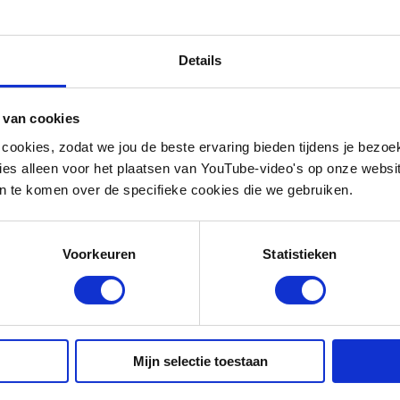
egionale en nationale energievraagstukken aan te kunn
trategisch gelegen voor de toekomstige waterstofecono
 de Noordzee als energiegebied kan Den Helder bij uit
Details
nde energievormen samenkomen. Dit vraagt om landeli
e regio.
 van cookies
 cookies, zodat we jou de beste ervaring bieden tijdens je bezoe
es alleen voor het plaatsen van YouTube-video's op onze website.
 te komen over de specifieke cookies die we gebruiken.
Frank Brandsen
Business Developer & Regiomanager No
Voorkeuren
Statistieken
Als business developer en regiomanager Noord-Hol
Energy Coalition combineer ik mijn ruime ervaring 
duurzame energieprojecten met een actieve rol als
energietransitie in dezer regio. Sinds de start van d
Mijn selectie toestaan
betrokken als verbinder tussen publieke en private 