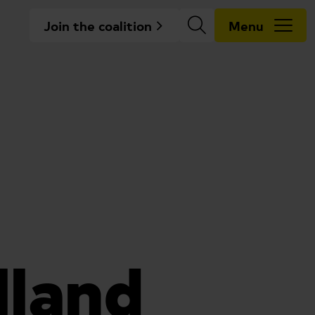
Join the coalition
Menu
lland