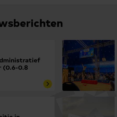
uwsberichten
administratief
 (0.6-0.8
itie in