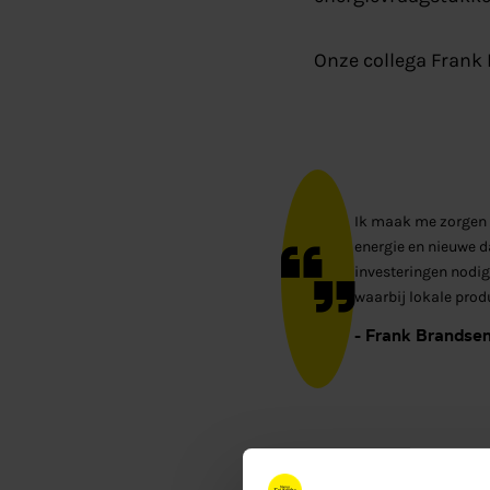
Onze collega Frank
Ik maak me zorgen 
energie en nieuwe 
investeringen nodig
waarbij lokale produ
- Frank Brandse
De boodschap aan d