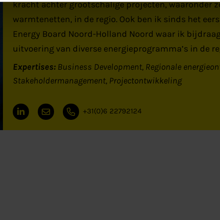
kracht achter grootschalige projecten, waaronder z
warmtenetten, in de regio. Ook ben ik sinds het eers
Energy Board Noord-Holland Noord waar ik bijdraag
uitvoering van diverse energieprogramma’s in de re
Expertises:
Business Development
Regionale energieon
Stakeholdermanagement
Projectontwikkeling
+31(0)6 22792124