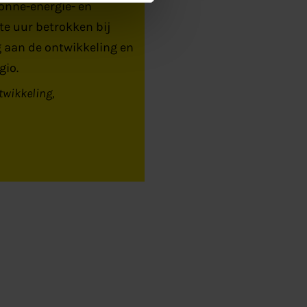
onne-energie- en
te uur betrokken bij
 aan de ontwikkeling en
gio.
twikkeling