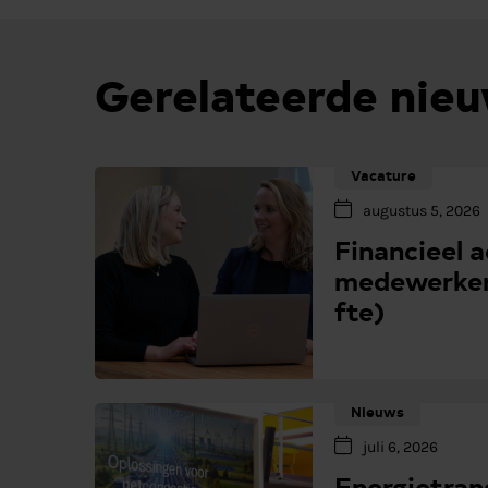
Gerelateerde nie
Vacature
augustus 5, 2026
Financieel 
medewerker
fte)
Nieuws
juli 6, 2026
Energietrans