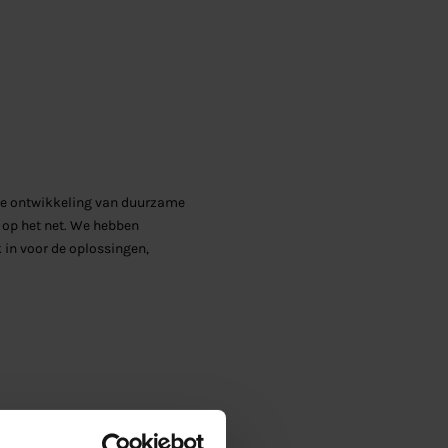
De ontwikkeling van duurzame
op het net. We hebben
 in voor de oplossingen,
delijk: De regio