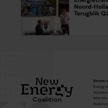
Noord-Holla
Terugblik Q
Bezoek 
Energy 
Nijenbor
9747 AG 
Nederla