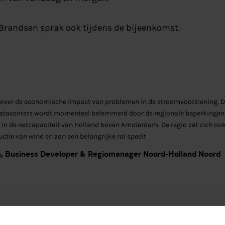
 Brandsen sprak ook tijdens de bijeenkomst.
over de economische impact van problemen in de stroomvoorziening. 
datacenters wordt momenteel belemmerd door de regionale beperkingen 
 in de netcapaciteit van Holland boven Amsterdam. De regio zet zich ook
ctie van wind en zon een belangrijke rol speelt
n, Business Developer & Regiomanager Noord-Holland Noord
e aanwezige Tweede Kamerleden en ambtenaren was dui