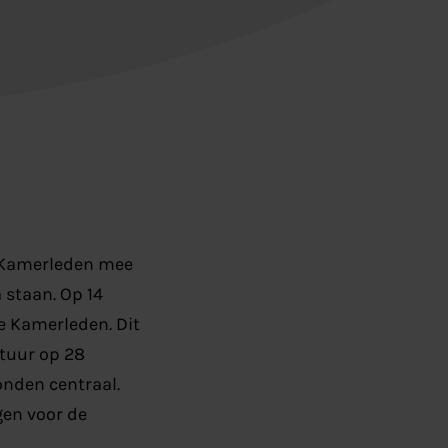
e Kamerleden mee
staan. Op 14
e Kamerleden. Dit
ctuur op 28
onden centraal.
gen voor de