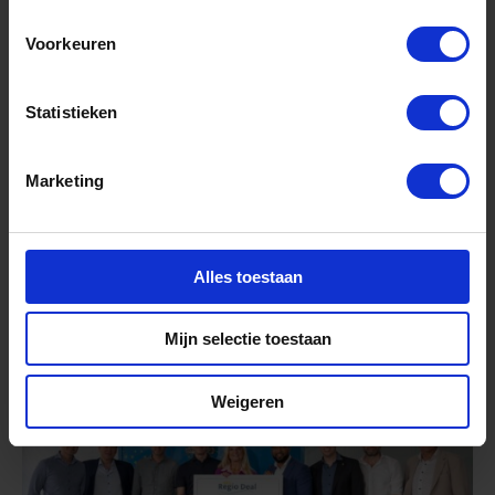
Voorkeuren
Statistieken
Marketing
Nieuws
juli 9, 2026
Eerste Kamer keurt
Alles toestaan
Groningenwet goed
Mijn selectie toestaan
Weigeren