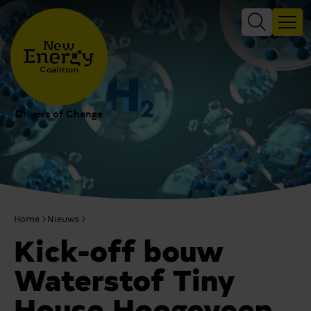
Drivers of Change
Home
Nieuws
Kick-off bouw
Waterstof Tiny
House Hoogeveen