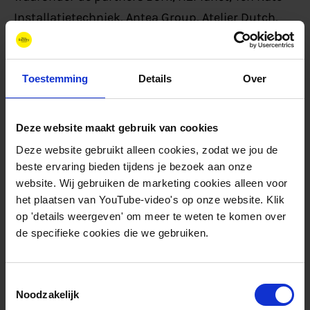
Installatietechniek, Antea Group, Atelier Dutch,
het Kennislab voor Urbanisme en New Energy
Coalition.
Toestemming
Details
Over
De waterstof-projecten in Hoogeveen zijn
onderdeel van
HEAVENN/Hydrogen Valley
, geleid
Deze website maakt gebruik van cookies
door New Energy Coalition.
Deze website gebruikt alleen cookies, zodat we jou de
beste ervaring bieden tijdens je bezoek aan onze
website. Wij gebruiken de marketing cookies alleen voor
het plaatsen van YouTube-video's op onze website. Klik
op 'details weergeven' om meer te weten te komen over
de specifieke cookies die we gebruiken.
Gerelateerde nieuwsberichten
Toestemmingsselectie
Noodzakelijk