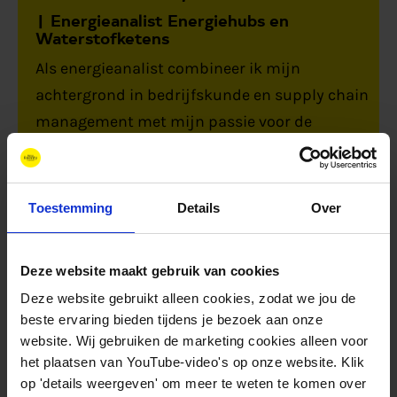
Energieanalist Energiehubs en
Waterstofketens
Als energieanalist combineer ik mijn
achtergrond in bedrijfskunde en supply chain
management met mijn passie voor de
energietransitie. Bij New Energy Coalition zet
ik deze expertise in op projecten zoals North
Sea Energy en HyDelta, waar ik me richt op
Toestemming
Details
Over
waardeketens en infrastructuur binnen
toekomstige energiesystemen.
Deze website maakt gebruik van cookies
Expertises:
Supply chain management
Noordzee
Deze website gebruikt alleen cookies, zodat we jou de
Waterstof
Projectmanagement
beste ervaring bieden tijdens je bezoek aan onze
website. Wij gebruiken de marketing cookies alleen voor
het plaatsen van YouTube-video's op onze website. Klik
+31(0)6 16010741
op 'details weergeven' om meer te weten te komen over