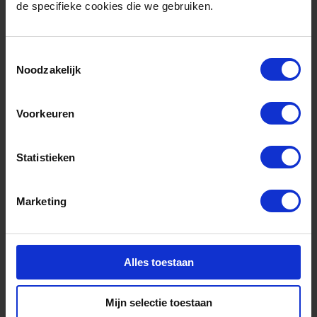
de specifieke cookies die we gebruiken.
Toestemmingsselectie
Deze publicatie is onderdeel van
Noodzakelijk
Voorkeuren
Statistieken
Marketing
Programma
Alles toestaan
North Sea Energy
Mijn selectie toestaan
Verzamelen en ontwikkelen van specifieke kennis en