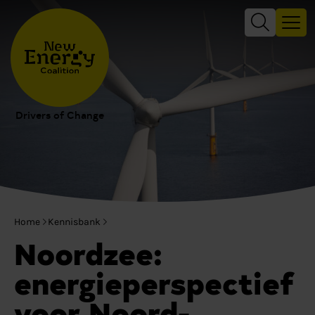
Drivers of Change
Home
Kennisbank
Noordzee:
energieperspectief
voor Noord-