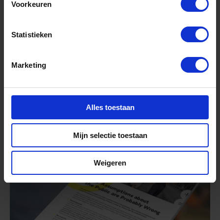
Voorkeuren
Statistieken
Marketing
Energiearmoede –
gevolgen en beleid in
de praktijk
Alles toestaan
Meer informatie
Mijn selectie toestaan
Whitepaper
Weigeren