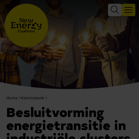
Drivers of Change
Home
Kennisbank
Besluitvorming
energietransitie in
industriële clusters