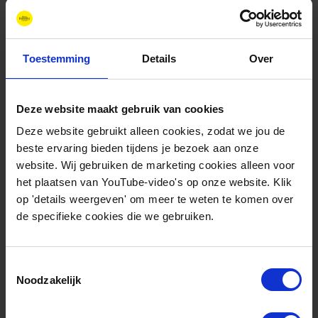
Transforming Regions
Ontwikkeling van een methodologie ter
Toestemming
Details
Over
ondersteuning van de besluitvorming over de
regionale energiestrategie (RES).
Deze website maakt gebruik van cookies
Deze website gebruikt alleen cookies, zodat we jou de
beste ervaring bieden tijdens je bezoek aan onze
website. Wij gebruiken de marketing cookies alleen voor
het plaatsen van YouTube-video's op onze website. Klik
op 'details weergeven' om meer te weten te komen over
Gerelateerde artikelen
de specifieke cookies die we gebruiken.
Webinar
Toestemmingsselectie
Noodzakelijk