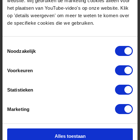
website. Wij gebruiken de marketing cookies alleen voor
het plaatsen van YouTube-video's op onze website. Klik
op 'details weergeven' om meer te weten te komen over
Disclaimer
de specifieke cookies die we gebruiken.
Dit project is gefinancierd door het onderzoeks-
Toestemmingsselectie
en innovatieprogramma Horizon 2020 van de
Noodzakelijk
Europese Unie onder subsidieovereenkomst nr.
101022484. Deze pagina geeft uitsluitend de visie
Voorkeuren
van de auteur weer en European Climate,
Infrastructure and Environment Executive Agency
Statistieken
(CINEA) is, onder de bevoegdheden gedelegeerd
door de Europese Commissie, niet
Marketing
verantwoordelijk voor welk gebruik dan ook van
de informatie die het bevat.
Alles toestaan