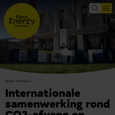
Drivers of Change
Home
Nieuws
Internationale
samenwerking rond
CO2-afvang en