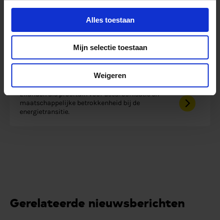
Alles toestaan
Mijn selectie toestaan
Innovatie
Afgerond
IANOS
Weigeren
Eilanden als proeftuin voor decarbonisatie en
maatschappelijke betrokkenheid bij de
energietransitie.
Gerelateerde nieuwsberichten