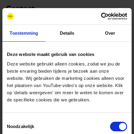
Contact
Neem voor meer informatie over HyDelta contact
Toestemming
Details
Over
op met:
Deze website maakt gebruik van cookies
Deze website gebruikt alleen cookies, zodat we jou de
beste ervaring bieden tijdens je bezoek aan onze
Deze publicatie is onderdeel van
website. Wij gebruiken de marketing cookies alleen voor
het plaatsen van YouTube-video's op onze website. Klik
op 'details weergeven' om meer te weten te komen over
de specifieke cookies die we gebruiken.
Toestemmingsselectie
Noodzakelijk