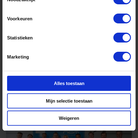
Voorkeuren
Statistieken
Marketing
Nieuws
juli 9, 2026
Alles toestaan
Eerste Kamer keurt
Groningenwet goed
Mijn selectie toestaan
Weigeren