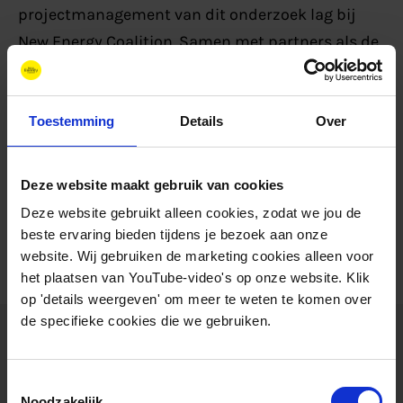
projectmanagement van dit onderzoek lag bij
New Energy Coalition. Samen met partners als de
provincie Noord Holland, gemeente Den Helder,
Port of Den Helder en verscheidene ketenpartners
is de probleemformulering opgesteld en
Toestemming
Details
Over
inhoudelijk input gegeven aan het onderzoek.
Deze website maakt gebruik van cookies
Deze website gebruikt alleen cookies, zodat we jou de
Download het onderzoek
beste ervaring bieden tijdens je bezoek aan onze
website. Wij gebruiken de marketing cookies alleen voor
het plaatsen van YouTube-video's op onze website. Klik
op 'details weergeven' om meer te weten te komen over
de specifieke cookies die we gebruiken.
Gerelateerde nieuwsberichten
Toestemmingsselectie
Noodzakelijk