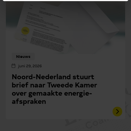
Nieuws
juni 29, 2026
Noord-Nederland stuurt
brief naar Tweede Kamer
over gemaakte energie-
afspraken