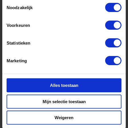
Toestemmingsselectie
Noodzakelijk
Voorkeuren
Statistieken
Marketing
Nieuws
juli 6, 2026
Alles toestaan
Energietransitie in Noord-
Holland – Terugblik Q2 2026
Mijn selectie toestaan
Weigeren