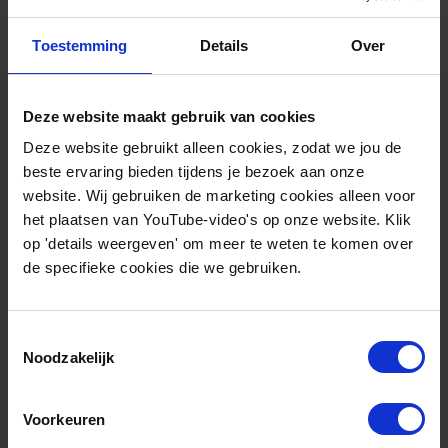
15:20 – Slotwoord
Toestemming
Details
Over
15:30 – 16:30 – Netwerkborrel
Ruimte om na te praten, ideeën uit te wisselen en
Deze website maakt gebruik van cookies
nieuwe samenwerkingen te verkennen.
Deze website gebruikt alleen cookies, zodat we jou de
Praktische informatie
beste ervaring bieden tijdens je bezoek aan onze
website. Wij gebruiken de marketing cookies alleen voor
het plaatsen van YouTube-video's op onze website. Klik
op 'details weergeven' om meer te weten te komen over
Locatie:
RainbowColors – Vleetweg 1, 1619 PP
de specifieke cookies die we gebruiken.
Andijk
Datum:
Woensdag 19 november 2025
Toestemmingsselectie
Tijd:
Van 12:30 tot 16:30
Noodzakelijk
Registratie
Voorkeuren