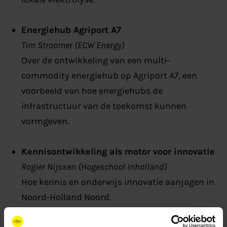
Energiehub Agriport A7
Tim Stroomer
(ECW Energy)
Over de ontwikkeling van een multi-
commodity energiehub op Agriport A7, een
voorbeeld van hoe energiehubs de
infrastructuur van de toekomst kunnen
vormgeven.
Kennisontwikkeling als motor voor innovatie
Rogier Nijssen (Hogeschool Inholland)
Hoe kennis en onderwijs innovatie aanjagen in
Noord-Holland Noord.