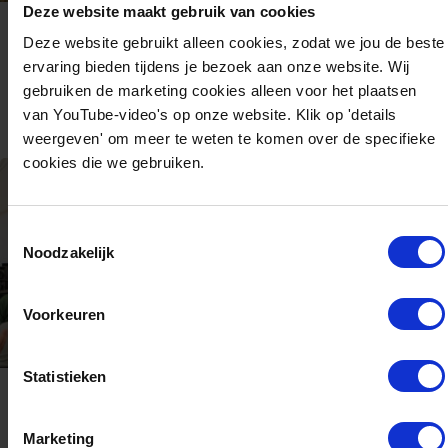
Onderzoek
Deze website maakt gebruik van cookies
Watts in Grass!?
Deze website gebruikt alleen cookies, zodat we jou de beste
ervaring bieden tijdens je bezoek aan onze website. Wij
Samenwerking NL-DE dat gras en digestaat inzet voor
gebruiken de marketing cookies alleen voor het plaatsen
duurzame energie en producten.
van YouTube-video's op onze website. Klik op 'details
weergeven' om meer te weten te komen over de specifieke
cookies die we gebruiken.
Toestemmingsselectie
Noodzakelijk
Voorkeuren
Statistieken
juli 21, 2026
Interreg-project Watts in
Marketing