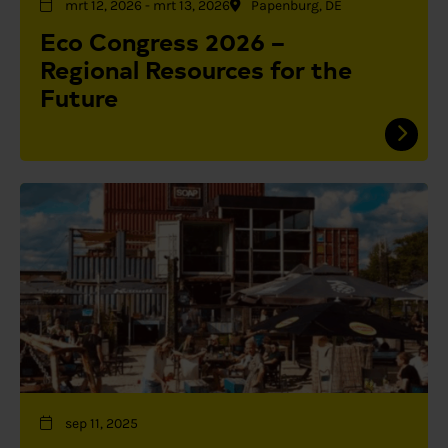
mrt 12, 2026
-
mrt 13, 2026
Papenburg, DE
Eco Congress 2026 –
Regional Resources for the
Future
sep 11, 2025