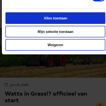
Grass!? viert officiële start met
kick-off op New Energy Forum
Alles toestaan
Mijn selectie toestaan
Weigeren
juni 16, 2026
Watts in Grass!? officieel van
start