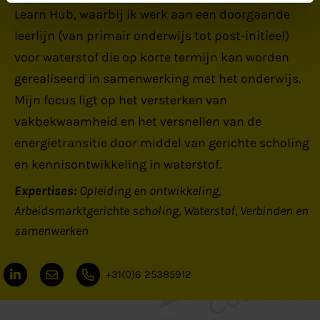
Learn Hub, waarbij ik werk aan een doorgaande
leerlijn (van primair onderwijs tot post-initieel)
voor waterstof die op korte termijn kan worden
gerealiseerd in samenwerking met het onderwijs.
Mijn focus ligt op het versterken van
vakbekwaamheid en het versnellen van de
energietransitie door middel van gerichte scholing
en kennisontwikkeling in waterstof.
Expertises:
Opleiding en ontwikkeling
Arbeidsmarktgerichte scholing
Waterstof
Verbinden en
samenwerken
+31(0)6 25385912