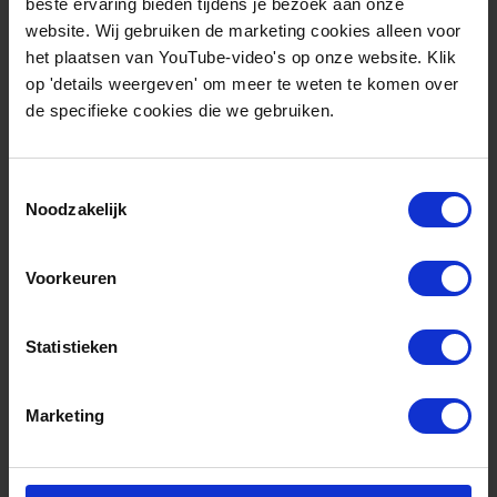
beste ervaring bieden tijdens je bezoek aan onze
website. Wij gebruiken de marketing cookies alleen voor
De bouw van de energiehub wordt mede
het plaatsen van YouTube-video's op onze website. Klik
gefinancierd met een Europese subsidie van € 1,1
op 'details weergeven' om meer te weten te komen over
de specifieke cookies die we gebruiken.
miljoen uit het Horizon Europe-programma,
binnen het
REFORMERS-project
. Naar
verwachting is de hub vanaf november 2025
Toestemmingsselectie
Noodzakelijk
operationeel. De exploitatie komt in handen van
de op te richten Coöperatie
Congestiemanagement Boekelermeer Haven,
Voorkeuren
waarin deelnemende bedrijven samenwerken aan
gedeeld netbeheer en capaciteitsverdeling.
Statistieken
Eind vorig jaar ondertekenden Liander en de
Marketing
gemeente Alkmaar een
intentiecontract
voor het
pilotproject in havengebied Boekelermeer. De