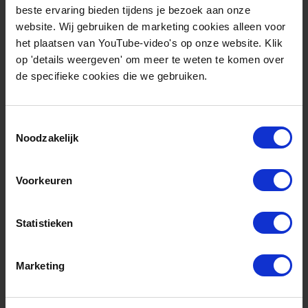
beste ervaring bieden tijdens je bezoek aan onze
website. Wij gebruiken de marketing cookies alleen voor
het plaatsen van YouTube-video's op onze website. Klik
op 'details weergeven' om meer te weten te komen over
de specifieke cookies die we gebruiken.
Toestemmingsselectie
Noodzakelijk
Vacature
Voorkeuren
augustus 5, 2026
Financieel administratief
medewerker (0.6-0.8 fte)
Statistieken
Marketing