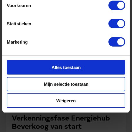
Voorkeuren
Energiesystemen (0.8-1 fte)
Statistieken
Marketing
Alles toestaan
Mijn selectie toestaan
Nieuws
Weigeren
maart 16, 2026
Verkenningsfase Energiehub
Beverkoog van start