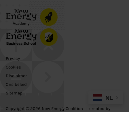
Privacy
Cookies
Disclaimer
Ons beleid
Sitemap
NL
Copyright © 2026 New Energy Coalition
|
created by
nordique