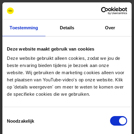
Gerelateerde nieuwsberichten
Toestemming
Details
Over
Deze website maakt gebruik van cookies
Deze website gebruikt alleen cookies, zodat we jou de
beste ervaring bieden tijdens je bezoek aan onze
website. Wij gebruiken de marketing cookies alleen voor
het plaatsen van YouTube-video's op onze website. Klik
op 'details weergeven' om meer te weten te komen over
de specifieke cookies die we gebruiken.
Vacature
augustus 4, 2026
Projectontwikkelaar en -
Toestemmingsselectie
Noodzakelijk
manager
Toekomstbestendige