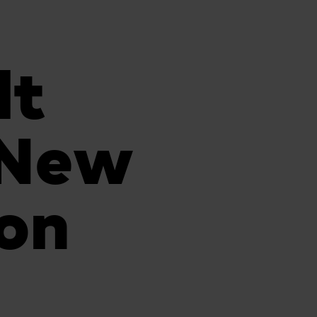
lt
 New
ion