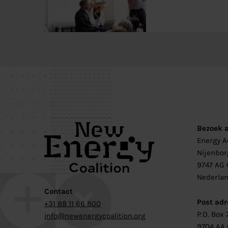
Bezoek 
Energy 
Nijenbor
9747 AG 
Nederla
Contact
Post adr
+31 88 11 66 800
P.O. Box 
info@newenergycoalition.org
9704 AA