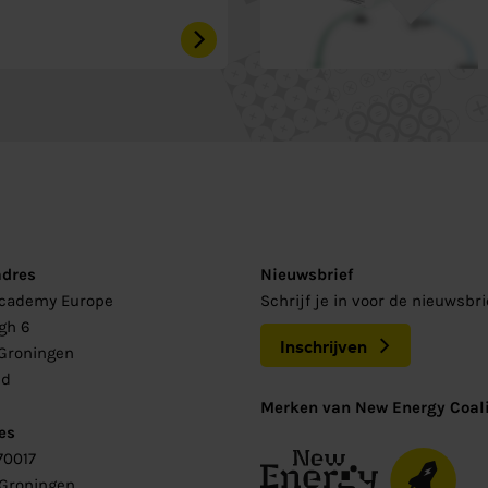
adres
Nieuwsbrief
Academy Europe
Schrijf je in voor de nieuwsbr
gh 6
Inschrijven
Groningen
nd
Merken van New Energy Coali
es
70017
 Groningen