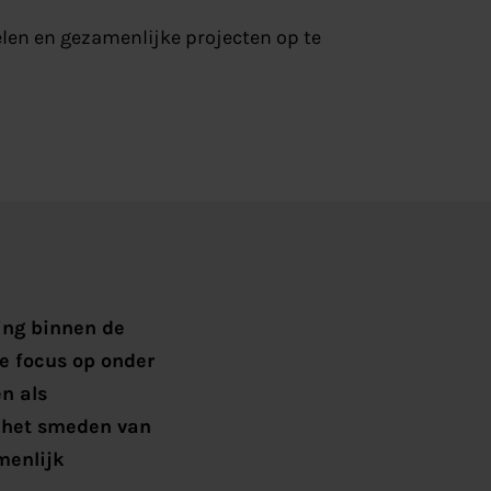
selen en gezamenlijke projecten op te
ing binnen de
he focus op onder
n als
 het smeden van
menlijk