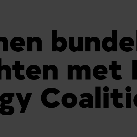
en bunde
chten met
gy Coalit