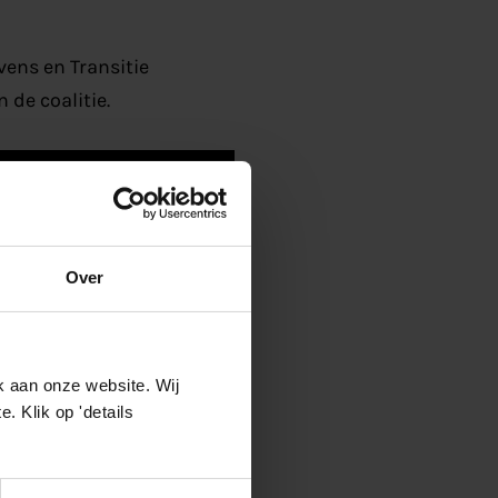
ens en Transitie
 de coalitie.
Over
k aan onze website. Wij
 Klik op 'details