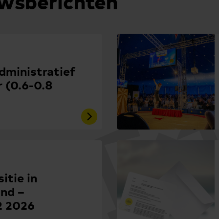
uwsberichten
administratief
 (0.6-0.8
itie in
nd –
2 2026