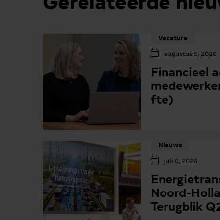
Gerelateerde nie
Vacature
augustus 5, 2026
Financieel 
medewerker
fte)
Nieuws
juli 6, 2026
Energietrans
Noord-Holla
Terugblik Q