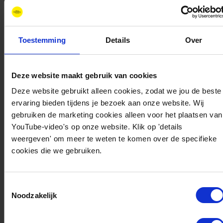
Toestemming
Details
Over
Beau Broen
Deze website maakt gebruik van cookies
Deze website gebruikt alleen cookies, zodat we jou de beste
Projectmanager Waterstofketens
ervaring bieden tijdens je bezoek aan onze website. Wij
Als projectmanager bij New Energy Coalition
gebruiken de marketing cookies alleen voor het plaatsen van
richt ik mij op het ontwikkelen en realiseren
YouTube-video's op onze website. Klik op 'details
weergeven' om meer te weten te komen over de specifieke
van projecten waarin waterstof een rol speelt.
cookies die we gebruiken.
Met een achtergrond in Technische
Bedrijfskunde en een Master in Duurzame
Energiesystemen heb ik ruime ervaring in het
Toestemmingsselectie
Noodzakelijk
opzetten van business cases voor de
energietransitie. Zo heb ik bijvoorbeeld