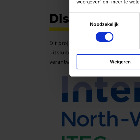
weergeven' om meer te weten
Disclaimer
Toestemmingsselectie
Noodzakelijk
Dit project is gefinancierd door In
uitsluitend de visie van de auteur w
verantwoordelijk voor welk gebruik
Weigeren