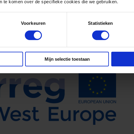
 te komen over de specifieke cookies die we gebruiken.
Voorkeuren
Statistieken
terreg North-West Europe. Deze pagina geeft
eer en Interreg North-West Europe. is niet
 dan ook van de informatie op deze pagina.
Mijn selectie toestaan