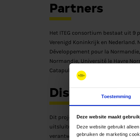
Partners
Het ITEG consortium bestaat uit 9 p
Verenigd Koninkrijk en Nederland.
Développement pour la Normandie, 
Normandie, Université le Havre No
Catapult, Elogen en Smart Hydrogen
Disclaimer
Toestemming
Dit project is gefinancierd door In
Deze website maakt gebruik
uitsluitend de visie van de auteur w
Deze website gebruikt alleen
gebruiken de marketing cooki
verantwoordelijk voor welk gebruik