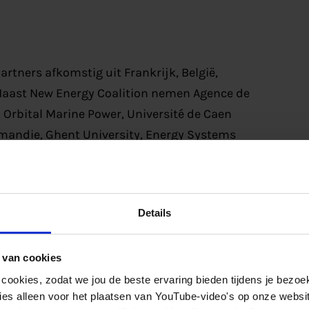
artners afkomstig uit Frankrijk, België,
 Naast New Energy Coalition nemen Agence de
Orbital Marine Power, Université de Caen
rmandie, Ghent University, Energy Systems
 Consulting deel aan dit project.
Details
terreg North-West Europe. Deze pagina geeft
 van cookies
eer en Interreg North-West Europe. is niet
 cookies, zodat we jou de beste ervaring bieden tijdens je bezoe
es alleen voor het plaatsen van YouTube-video's op onze website.
 dan ook van de informatie op deze pagina.