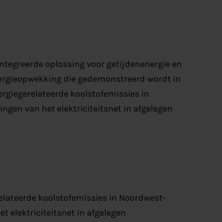
ïntegreerde oplossing voor getijdenenergie en
ergieopwekking die gedemonstreerd wordt in
nergiegerelateerde koolstofemissies in
gen van het elektriciteitsnet in afgelegen
relateerde koolstofemissies in Noordwest-
t elektriciteitsnet in afgelegen