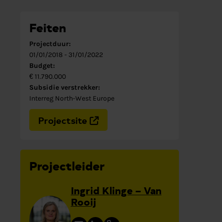
Feiten
Projectduur:
01/01/2018
-
31/01/2022
Budget:
€ 11.790.000
Subsidie verstrekker:
Interreg North-West Europe
Projectsite
Projectleider
Ingrid Klinge – Van
Rooij