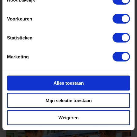
Projectleider
Voorkeuren
Jogchem Meinema, Drs.
Statistieken
Marketing
Betrokken bij 3 projecten
1 artikel gepubliceerd
Alles toestaan
Mijn selectie toestaan
De laatste updates uit dit project
Weigeren