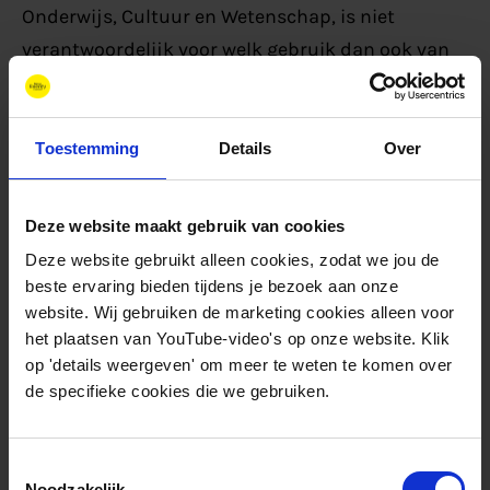
Onderwijs, Cultuur en Wetenschap, is niet
verantwoordelijk voor welk gebruik dan ook van
de informatie die het bevat.
Toestemming
Details
Over
Feiten
Deze website maakt gebruik van cookies
Projectduur:
Deze website gebruikt alleen cookies, zodat we jou de
01/10/2018
-
30/11/2022
beste ervaring bieden tijdens je bezoek aan onze
Budget:
website. Wij gebruiken de marketing cookies alleen voor
€ 2.000.000
het plaatsen van YouTube-video's op onze website. Klik
Subsidie verstrekker:
op 'details weergeven' om meer te weten te komen over
Ministerie van Onderwijs, Cultuur en Wetenschap
de specifieke cookies die we gebruiken.
Subsidie programma:
RIF
Projectsite
Toestemmingsselectie
Noodzakelijk