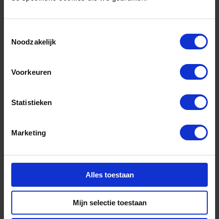
Pijlman en Jouke de Vries deel uit van de Raad
van Toezicht van New Energy Coalition.
Toestemmingsselectie
Noodzakelijk
Voorkeuren
Statistieken
Marketing
Contact
+31 88 11 66 800
Alles toestaan
info@newenergycoalition.org
Mijn selectie toestaan
Bereikbaarheid