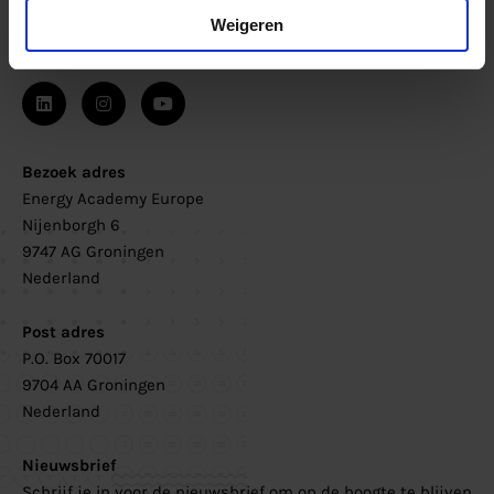
Ma-Do: 8:30-17:00 uur
Weigeren
Vrijdag: 8:30-11:00 uur
Bezoek adres
Energy Academy Europe
Nijenborgh 6
9747 AG Groningen
Nederland
Post adres
P.O. Box 70017
9704 AA Groningen
Nederland
Nieuwsbrief
Schrijf je in voor de nieuwsbrief om op de hoogte te blijven