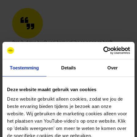
Den Oudsten heeft veel bestuurlijke ervaring en heeft
steeds in grote publieke organisaties breed bestuurlijk
moeten opereren. Als burgemeester van Groningen maakte
hij van dichtbij het ontstaan van New Energy Coalition
Toestemming
Details
Over
mee. Hij haalde bovendien –mede- het Global Center on
Adaptation (GCA – klimaatcentrum) naar Groning
- Max van den Berg | Voorzitter Raad van Toezicht
Deze website maakt gebruik van cookies
Deze website gebruikt alleen cookies, zodat we jou de
beste ervaring bieden tijdens je bezoek aan onze
Andere Raadsleden
website. Wij gebruiken de marketing cookies alleen voor
het plaatsen van YouTube-video's op onze website. Klik
op 'details weergeven' om meer te weten te komen over
Naast Van den Berg maken Ulco Vermeulen, Henk
de specifieke cookies die we gebruiken.