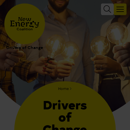
Drivers of Change
Home
Drivers
of
Change