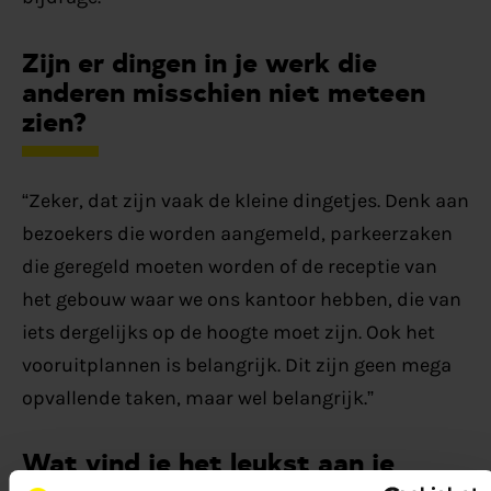
Zijn er dingen in je werk die
anderen misschien niet meteen
zien?
“Zeker, dat zijn vaak de kleine dingetjes. Denk aan
bezoekers die worden aangemeld, parkeerzaken
die geregeld moeten worden of de
receptie
van
het gebouw waar we ons kantoor hebben,
die van
iets dergelijks
op de hoogte moet zijn. Ook het
vooruitplannen is belangrijk. Dit zijn geen mega
opvallende taken, maar wel belangrijk.”
Wat vind je het leukst aan je
werk?