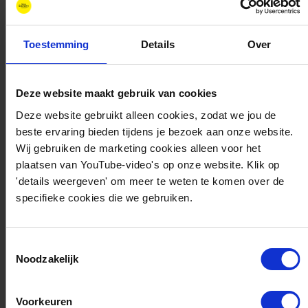
Toestemming
Details
Over
Ik vind het leuk overal een beetje bij betrokken te
zijn. Vanuit mijn rol krijg ik veel mee wat er speelt
in de organisatie, ook op strategisch niveau.
Deze website maakt gebruik van cookies
Daardoor zie ik het grote plaatje en begrijp ik
Deze website gebruikt alleen cookies, zodat we jou de
waarom bepaalde a
fspraken of projecten
beste ervaring bieden tijdens je bezoek aan onze website.
Wij gebruiken de marketing cookies alleen voor het
prioriteit hebben. Dat motiveert mij enorm.
Ook
plaatsen van YouTube-video's op onze website. Klik op
vind ik
het
leuk dat ik dit ook allemaal mag
'details weergeven' om meer te weten te komen over de
toepassen bij Wind
meets
Gas.
”
specifieke cookies die we gebruiken.
En wat vind je het leukste aan
Toestemmingsselectie
New Energy Coalition?
Noodzakelijk
Voorkeuren
De sfeer binnen New Energy
Coalition
en de