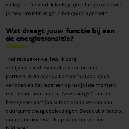
collega’s
. Dat vind ik leuk; je
groe
i
t
in je rol terwijl
je meer inzicht krijgt in het grotere geheel.”
Wat draagt jouw functie bij aan
de energietransitie?
“Indirect zeker wel iets. Ik zorg
er
bijvoorbeeld
voor dat afspraken met
partners
in de agenda
k
omen
te staan, goed
verlopen en dat iedereen op het juiste moment
met elkaar aan tafel zit. New Energy Coalition
brengt veel partijen samen om
te werken aan
duurzame energieoplossingen. Door
dat proces te
ondersteunen lever ik op mijn manier een
bijdrage.”