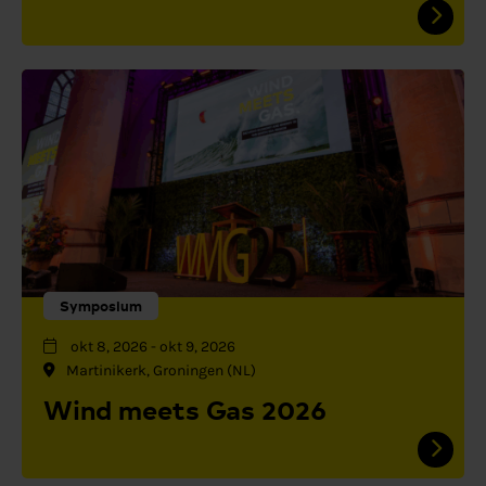
Symposium
okt 8, 2026
-
okt 9, 2026
Martinikerk, Groningen (NL)
Wind meets Gas 2026