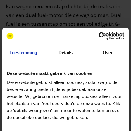
kan wegnemen: een stap dichterbij de realisatie
van een dual fuel-motor die de weg op mag. Dual
fuel is een tussenstap om tot een volledige LNG-
infrastructuur te komen. Totdat er een volledige
infrastructuur tot stand is gekomen kan de dual
fuel-toepassing deze tijd overbruggen. De motor
Toestemming
Details
Over
kan toegepast worden op oude vrachtwagens of
als alternatief dienen voor de -nu nog- hoge
Deze website maakt gebruik van cookies
investering van een LNG-vrachtwagen.
Deze website gebruikt alleen cookies, zodat we jou de
beste ervaring bieden tijdens je bezoek aan onze
Innovaties aan LNG-tank
website. Wij gebruiken de marketing cookies alleen voor
het plaatsen van YouTube-video's op onze website. Klik
op 'details weergeven' om meer te weten te komen over
Door innovaties van Kryolite,
Cryovat
en
de specifieke cookies die we gebruiken.
Gebrueder Beckmann
in de tank kan het meer