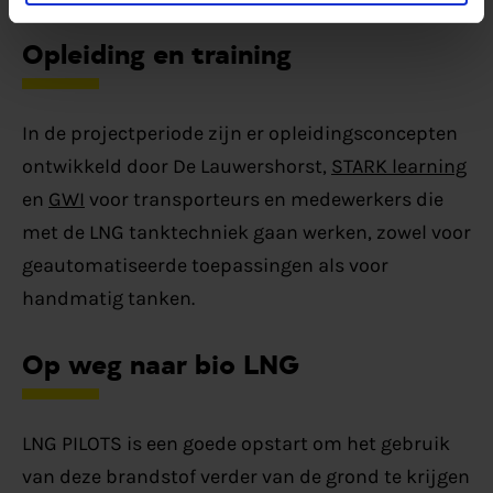
Opleiding en training
In de projectperiode zijn er opleidingsconcepten
ontwikkeld door De Lauwershorst,
STARK learning
en
GWI
voor transporteurs en medewerkers die
met de LNG tanktechniek gaan werken, zowel voor
geautomatiseerde toepassingen als voor
handmatig tanken.
Op weg naar bio LNG
LNG PILOTS is een goede opstart om het gebruik
van deze brandstof verder van de grond te krijgen