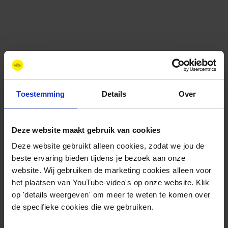
Toestemming
Details
Over
Deze website maakt gebruik van cookies
Contact
+31 88 11 66 800
Deze website gebruikt alleen cookies, zodat we jou de
info@newenergycoalition.org
beste ervaring bieden tijdens je bezoek aan onze
website. Wij gebruiken de marketing cookies alleen voor
Bereikbaarheid
het plaatsen van YouTube-video's op onze website. Klik
Ma-Do: 8:30-17:00 uur
op 'details weergeven' om meer te weten te komen over
Vrijdag: 8:30-11:00 uur
de specifieke cookies die we gebruiken.