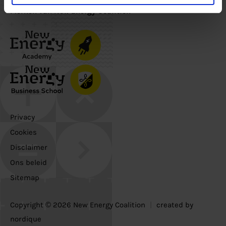
Merken van New Energy Coalition
Privacy
Cookies
Disclaimer
Ons beleid
Sitemap
Copyright © 2026 New Energy Coalition
|
created by
nordique