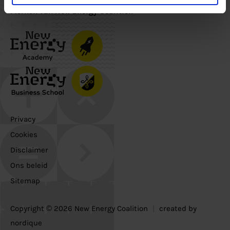
Merken van New Energy Coalition
Privacy
Cookies
Disclaimer
Ons beleid
Sitemap
Copyright © 2026 New Energy Coalition
|
created by
nordique