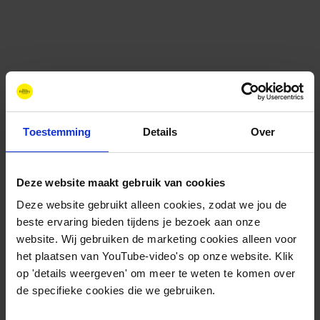
Toestemming
Details
Over
Deze website maakt gebruik van cookies
Contact
+31 88 11 66 800
Deze website gebruikt alleen cookies, zodat we jou de
info@newenergycoalition.org
beste ervaring bieden tijdens je bezoek aan onze
website. Wij gebruiken de marketing cookies alleen voor
Bereikbaarheid
het plaatsen van YouTube-video's op onze website. Klik
Ma-Do: 8:30-17:00 uur
op 'details weergeven' om meer te weten te komen over
Vrijdag: 8:30-11:00 uur
de specifieke cookies die we gebruiken.