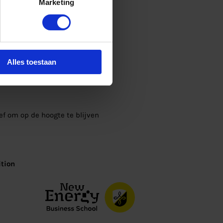
Marketing
Alles toestaan
ief om op de hoogte te blijven
tion