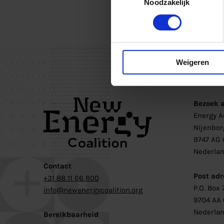
Noodzakelijk
Weigeren
Bezoek 
Energy 
Nijenbor
9747 AG 
Nederla
Contact
Post adr
+31 88 11 66 800
P.O. Box 
info@newenergycoalition.org
9704 AA
Nederla
Bereikbaarheid