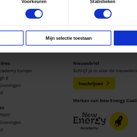
Voorkeuren
Statistieken
Mijn selectie toestaan
adres
Nieuwsbrief
Academy Europe
Schrijf je in voor de nieuwsbr
gh 6
Inschrijven
Groningen
nd
Merken van New Energy Coali
es
70017
 Groningen
nd