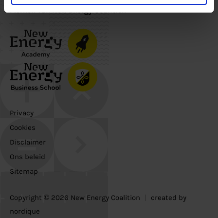
Merken van New Energy Coalition
Privacy
Cookies
Disclaimer
Ons beleid
Sitemap
Copyright © 2026 New Energy Coalition
|
created by
nordique