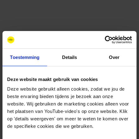
Toestemming
Details
Over
Deze website maakt gebruik van cookies
Contact
+31 88 11 66 800
Deze website gebruikt alleen cookies, zodat we jou de
info@newenergycoalition.org
beste ervaring bieden tijdens je bezoek aan onze
website. Wij gebruiken de marketing cookies alleen voor
Bereikbaarheid
het plaatsen van YouTube-video's op onze website. Klik
Ma-Do: 8:30-17:00 uur
op 'details weergeven' om meer te weten te komen over
Vrijdag: 8:30-11:00 uur
de specifieke cookies die we gebruiken.