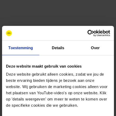
Toestemming
Details
Over
Deze website maakt gebruik van cookies
Contact
+31 88 11 66 800
Deze website gebruikt alleen cookies, zodat we jou de
info@newenergycoalition.org
beste ervaring bieden tijdens je bezoek aan onze
website. Wij gebruiken de marketing cookies alleen voor
Bereikbaarheid
het plaatsen van YouTube-video's op onze website. Klik
Ma-Do: 8:30-17:00 uur
op 'details weergeven' om meer te weten te komen over
Vrijdag: 8:30-11:00 uur
de specifieke cookies die we gebruiken.