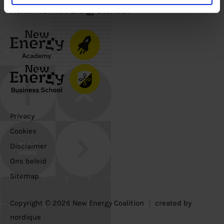
Merken van New Energy Coalition
Privacy
Cookies
Disclaimer
Ons beleid
Sitemap
Copyright © 2026 New Energy Coalition
|
created by
nordique