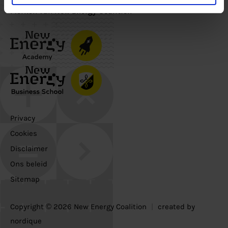
Merken van New Energy Coalition
Privacy
Cookies
Disclaimer
Ons beleid
Sitemap
Copyright © 2026 New Energy Coalition
|
created by
nordique