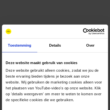
Toestemming
Details
Over
Deze website maakt gebruik van cookies
Contact
+31 88 11 66 800
Deze website gebruikt alleen cookies, zodat we jou de
info@newenergycoalition.org
beste ervaring bieden tijdens je bezoek aan onze
website. Wij gebruiken de marketing cookies alleen voor
Bereikbaarheid
het plaatsen van YouTube-video's op onze website. Klik
Ma-Do: 8:30-17:00 uur
op 'details weergeven' om meer te weten te komen over
Vrijdag: 8:30-11:00 uur
de specifieke cookies die we gebruiken.