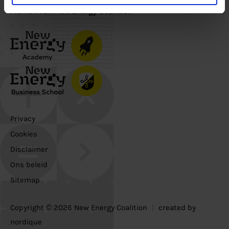
Merken van New Energy Coalition
Privacy
Cookies
Disclaimer
Ons beleid
Sitemap
Copyright © 2026 New Energy Coalition
|
created by
nordique