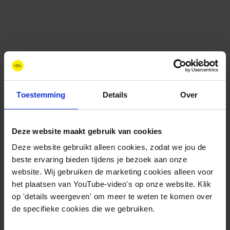
Toestemming
Details
Over
Deze website maakt gebruik van cookies
Contact
+31 88 11 66 800
Deze website gebruikt alleen cookies, zodat we jou de
info@newenergycoalition.org
beste ervaring bieden tijdens je bezoek aan onze
website. Wij gebruiken de marketing cookies alleen voor
Bereikbaarheid
het plaatsen van YouTube-video's op onze website. Klik
Ma-Do: 8:30-17:00 uur
op 'details weergeven' om meer te weten te komen over
Vrijdag: 8:30-11:00 uur
de specifieke cookies die we gebruiken.