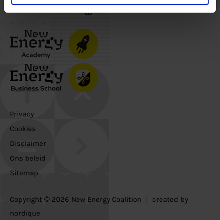
Merken van New Energy Coalition
Privacy
Cookies
Disclaimer
Ons beleid
Sitemap
Copyright © 2026 New Energy Coalition
|
created by
nordique