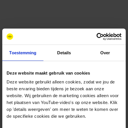
Toestemming
Details
Over
Deze website maakt gebruik van cookies
Contact
+31 88 11 66 800
Deze website gebruikt alleen cookies, zodat we jou de
info@newenergycoalition.org
beste ervaring bieden tijdens je bezoek aan onze
website. Wij gebruiken de marketing cookies alleen voor
Bereikbaarheid
het plaatsen van YouTube-video's op onze website. Klik
Ma-Do: 8:30-17:00 uur
op 'details weergeven' om meer te weten te komen over
Vrijdag: 8:30-11:00 uur
de specifieke cookies die we gebruiken.