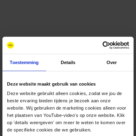
Toestemming
Details
Over
Deze website maakt gebruik van cookies
Contact
Deze website gebruikt alleen cookies, zodat we jou de
+31 88 11 66 800
beste ervaring bieden tijdens je bezoek aan onze
info@newenergycoalition.org
website. Wij gebruiken de marketing cookies alleen voor
het plaatsen van YouTube-video's op onze website. Klik
Bereikbaarheid
op 'details weergeven' om meer te weten te komen over
Ma-Do: 8:30-17:00 uur
de specifieke cookies die we gebruiken.
Vrijdag: 8:30-11:00 uur