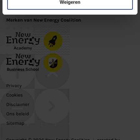
Inschrijven
Weigeren
Merken van New Energy Coalition
Privacy
Cookies
Disclaimer
Ons beleid
Sitemap