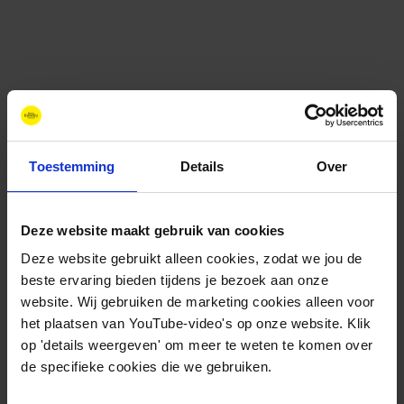
Toestemming
Details
Over
Deze website maakt gebruik van cookies
Contact
+31 88 11 66 800
Deze website gebruikt alleen cookies, zodat we jou de
info@newenergycoalition.org
beste ervaring bieden tijdens je bezoek aan onze
website. Wij gebruiken de marketing cookies alleen voor
Bereikbaarheid
het plaatsen van YouTube-video's op onze website. Klik
Ma-Do: 8:30-17:00 uur
op 'details weergeven' om meer te weten te komen over
Vrijdag: 8:30-11:00 uur
de specifieke cookies die we gebruiken.