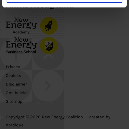
Merken van New Energy Coalition
Privacy
Cookies
Disclaimer
Ons beleid
Sitemap
Copyright © 2026 New Energy Coalition
|
created by
nordique