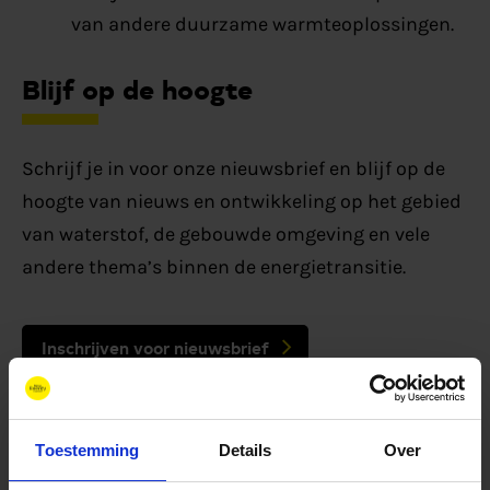
van andere duurzame warmteoplossingen.
Blijf op de hoogte
Schrijf je in voor onze nieuwsbrief en blijf op de
hoogte van nieuws en ontwikkeling op het gebied
van waterstof, de gebouwde omgeving en vele
andere thema’s binnen de energietransitie.
Inschrijven voor nieuwsbrief
Toestemming
Details
Over