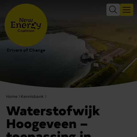
Drivers of Change
Home
Kennisbank
Waterstofwijk
Hoogeveen –
toepassing in