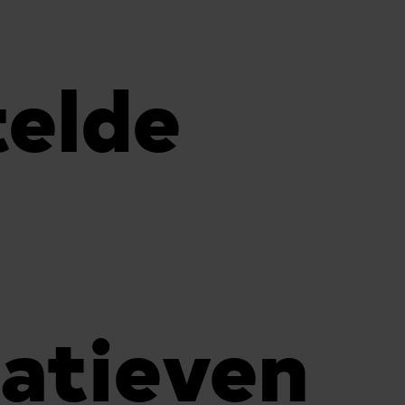
elde
iatieven