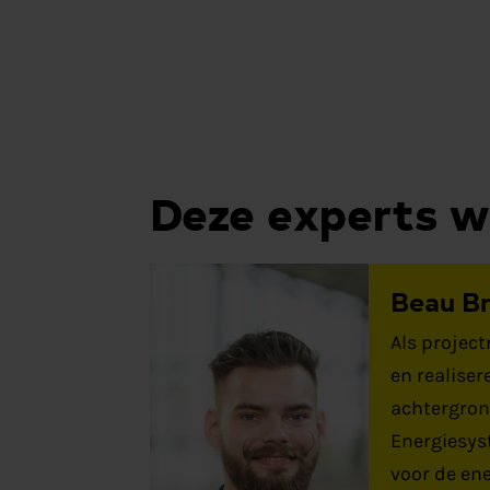
Deze experts 
Beau B
Als project
en realiser
achtergron
Energiesys
voor de en