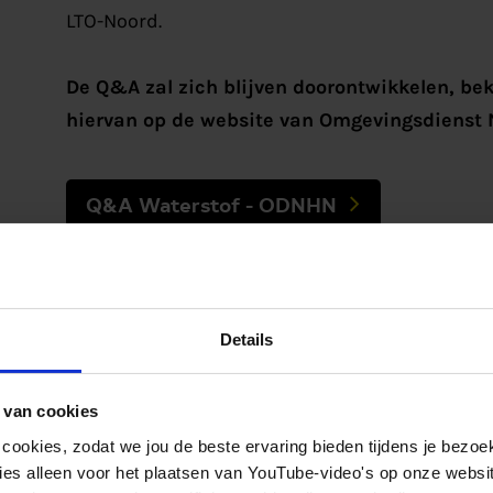
LTO-Noord.
De Q&A zal zich blijven doorontwikkelen, bek
hiervan op de website van Omgevingsdienst 
Q&A Waterstof - ODNHN
Details
“Met het publiceren van de Q&A over waterstof 
gezet in het versnellen van de implementatie van
vergunningsprocessen te stroomlijnen, bieden w
 van cookies
de slag te gaan. Wat begint bij vier omgevingsdi
 cookies, zodat we jou de beste ervaring bieden tijdens je bezoe
verandering. Dit is ook een essentiële stap ric
es alleen voor het plaatsen van YouTube-video's op onze website.
te versnellen van de European Green Deal en de C