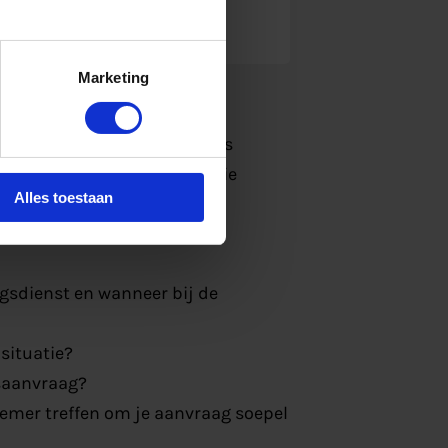
bij New Energy Coalition
Marketing
 benadrukt het belang van
ooruitgang om waterstof als
ntwoord op de vele vragen die
Alles toestaan
ect, zoals:
gsdienst en wanneer bij de
 situatie?
gsaanvraag?
nemer treffen om je aanvraag soepel