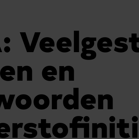
 Veelgest
en en
woorden
rstofinit