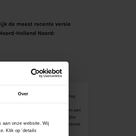
ijk de meest recente versie
Noord-Holland Noord:
Over
vergunningen wordt een belangrijke stap
 waterstof initiatieven. Door
e initiatiefnemers concrete kaders om aan
ensten, kan uitgroeien tot een landelijke
k aan onze website. Wij
hting de ambities om vergunningsprocedures
 Klik op 'details
lean Industrial Deal.”