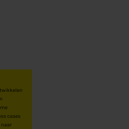
ntwikkelen
en
ame
ess cases
 naar