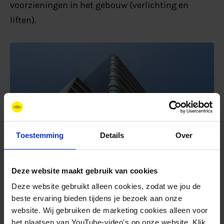
voorzieningen in het gebouw (verlichting en
liften).
Toestemming
Details
Over
Deze website maakt gebruik van cookies
Deze website gebruikt alleen cookies, zodat we jou de
Samen met de Alkmaarders
beste ervaring bieden tijdens je bezoek aan onze
website. Wij gebruiken de marketing cookies alleen voor
het plaatsen van YouTube-video's op onze website. Klik