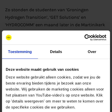
Zo stonden de studenten van ‘Groningen
Hydrogen Transition’, ‘GET Solutions’ en
‘HYDROCOMM’ een maand later in de Martinikerk
voor zo’n 350 mensen hun oplossing te pitchen.
De jury, bestaande uit Dick Pouwels (Hanze),
Harnold Braam (DNA), Arwin Nimis (DNA) en
Toestemming
Details
Over
Catrinus Jepma (NEC) gingen na afloop in beraad
en kozen ‘HYDROCOMM’ met hun rol voor
communicatie in de realisatie van een
Deze website maakt gebruik van cookies
waterstofnetwerk als winnaar.
Deze website gebruikt alleen cookies, zodat we jou de
beste ervaring bieden tijdens je bezoek aan onze
website. Wij gebruiken de marketing cookies alleen voor
Niet alleen de jury was onder de indruk van de
het plaatsen van YouTube-video's op onze website. Klik
pitch, maar ook Jan van der Tempel, DOT Power en
op 'details weergeven' om meer te weten te komen over
eigenaar van Phynix, was dat. Spontaan stapte hij
de specifieke cookies die we gebruiken.