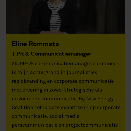
Eline Rommets
PR & Communicatiemanager
Als PR- & communicatiemanager combineer
ik mijn achtergrond in journalistiek,
regiobranding en corporate communicatie
met ervaring in zowel strategische als
uitvoerende communicatie. Bij New Energy
Coalition zet ik deze expertise in op corporate
communicatie, social media,
perscommunicatie en projectcommunicatie