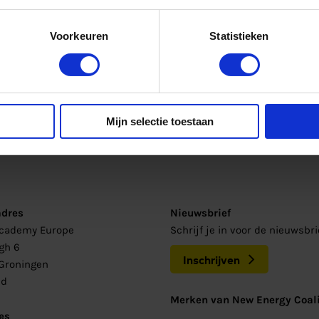
Voorkeuren
Statistieken
Mijn selectie toestaan
adres
Nieuwsbrief
Academy Europe
Schrijf je in voor de nieuwsbr
gh 6
Inschrijven
Groningen
nd
Merken van New Energy Coali
es