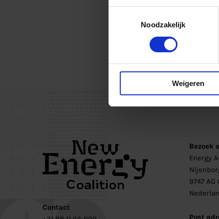
Toestemmingsselectie
Noodzakelijk
Weigeren
Bezoek 
Energy 
Nijenbor
9747 AG 
Nederla
Contact
Post adr
+31 88 11 66 800