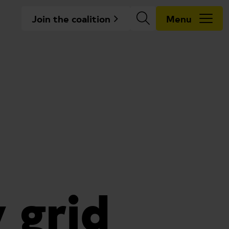
Join the coalition
Menu
 grid