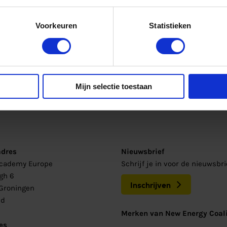
Voorkeuren
Statistieken
Mijn selectie toestaan
adres
Nieuwsbrief
Academy Europe
Schrijf je in voor de nieuwsbr
gh 6
Inschrijven
Groningen
nd
Merken van New Energy Coali
es