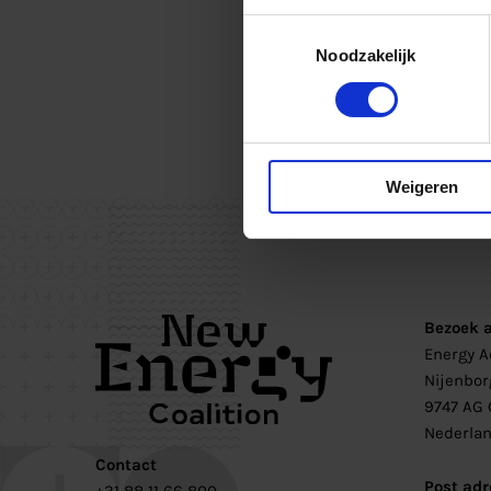
Toestemmingsselectie
Noodzakelijk
Weigeren
Bezoek 
Energy 
Nijenbor
9747 AG 
Nederla
Contact
Post adr
+31 88 11 66 800