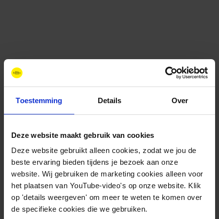
Toestemming
Details
Over
Deze website maakt gebruik van cookies
Contact
Deze website gebruikt alleen cookies, zodat we jou de
+31 88 11 66 800
beste ervaring bieden tijdens je bezoek aan onze
info@newenergycoalition.org
website. Wij gebruiken de marketing cookies alleen voor
het plaatsen van YouTube-video's op onze website. Klik
Bereikbaarheid
op 'details weergeven' om meer te weten te komen over
Ma-Do: 8:30-17:00 uur
de specifieke cookies die we gebruiken.
Vrijdag: 8:30-11:00 uur