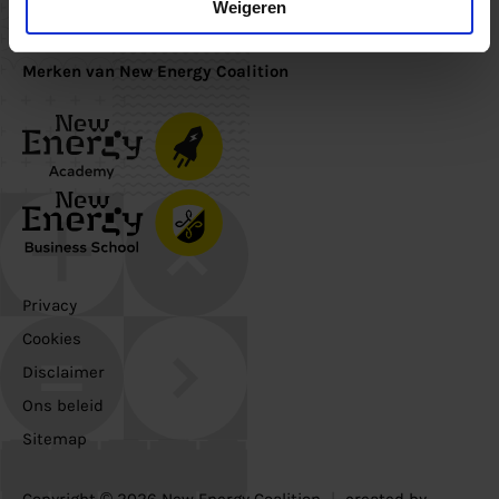
Inschrijven
Weigeren
Merken van New Energy Coalition
Privacy
Cookies
Disclaimer
Ons beleid
Sitemap