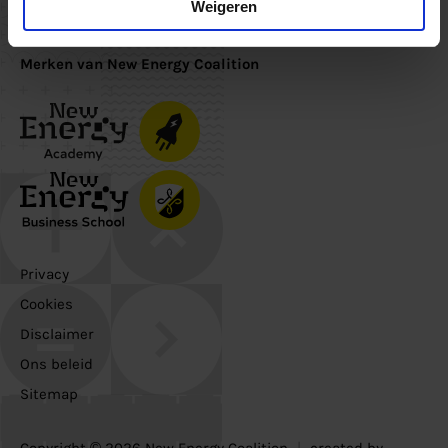
Inschrijven
Weigeren
Merken van New Energy Coalition
Privacy
Cookies
Disclaimer
Ons beleid
Sitemap