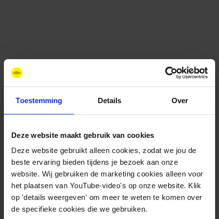
Toestemming
Details
Over
Deze website maakt gebruik van cookies
Contact
Deze website gebruikt alleen cookies, zodat we jou de
+31 88 11 66 800
beste ervaring bieden tijdens je bezoek aan onze
info@newenergycoalition.org
website. Wij gebruiken de marketing cookies alleen voor
het plaatsen van YouTube-video's op onze website. Klik
Bereikbaarheid
op 'details weergeven' om meer te weten te komen over
Ma-Do: 8:30-17:00 uur
de specifieke cookies die we gebruiken.
Vrijdag: 8:30-11:00 uur