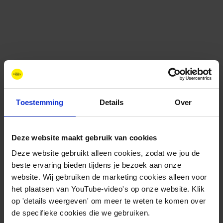
Toestemming
Details
Over
Deze website maakt gebruik van cookies
Contact
Deze website gebruikt alleen cookies, zodat we jou de
+31 88 11 66 800
beste ervaring bieden tijdens je bezoek aan onze
info@newenergycoalition.org
website. Wij gebruiken de marketing cookies alleen voor
het plaatsen van YouTube-video's op onze website. Klik
Bereikbaarheid
op 'details weergeven' om meer te weten te komen over
Ma-Do: 8:30-17:00 uur
de specifieke cookies die we gebruiken.
Vrijdag: 8:30-11:00 uur