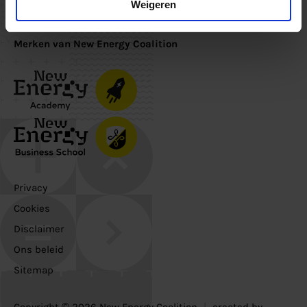
Inschrijven
Weigeren
Merken van New Energy Coalition
Privacy
Cookies
Disclaimer
Ons beleid
Sitemap