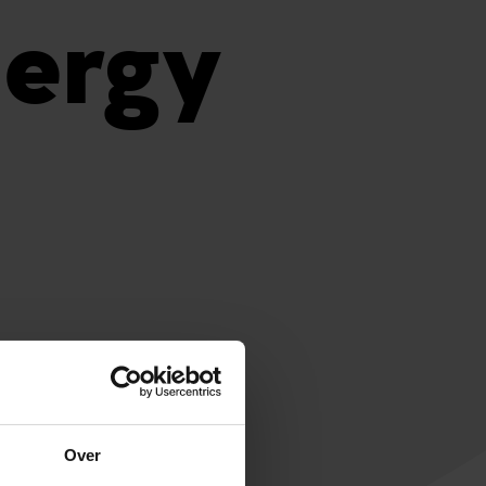
ergy
Over