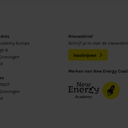
adres
Nieuwsbrief
Academy Europe
Schrijf je in voor de nieuwsbr
gh 6
Inschrijven
Groningen
nd
Merken van New Energy Coali
es
70017
 Groningen
nd