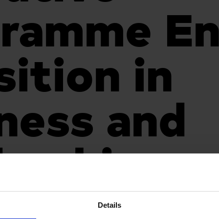
gramme En
sition in
ness and
ership
Details