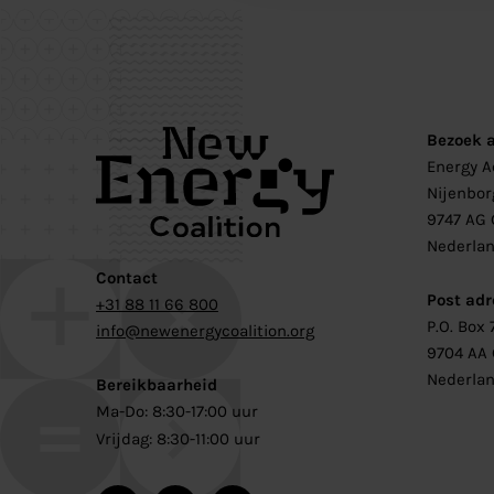
Bezoek 
Energy 
Nijenbor
9747 AG 
Nederla
Contact
Post adr
+31 88 11 66 800
P.O. Box 
info@newenergycoalition.org
9704 AA
Nederla
Bereikbaarheid
Ma-Do: 8:30-17:00 uur
Vrijdag: 8:30-11:00 uur