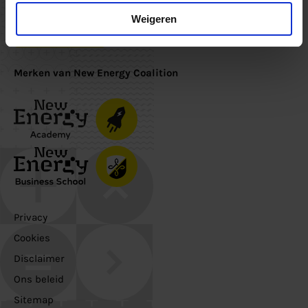
Schrijf je in voor de nieuwsbrief om op de hoogte te blijven
Weigeren
Inschrijven
Merken van New Energy Coalition
Privacy
Cookies
Disclaimer
Ons beleid
Sitemap