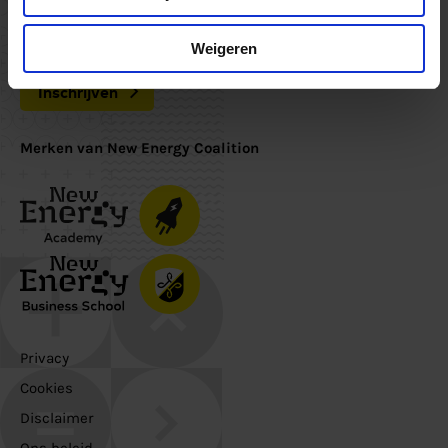
Nieuwsbrief
Weigeren
Schrijf je in voor de nieuwsbrief om op de hoogte te blijven
Inschrijven
Merken van New Energy Coalition
Privacy
Cookies
Disclaimer