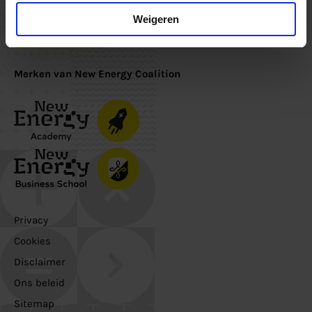
Schrijf je in voor de nieuwsbrief om op de hoogte te blijven
Weigeren
Inschrijven
Merken van New Energy Coalition
Privacy
Cookies
Disclaimer
Ons beleid
Sitemap